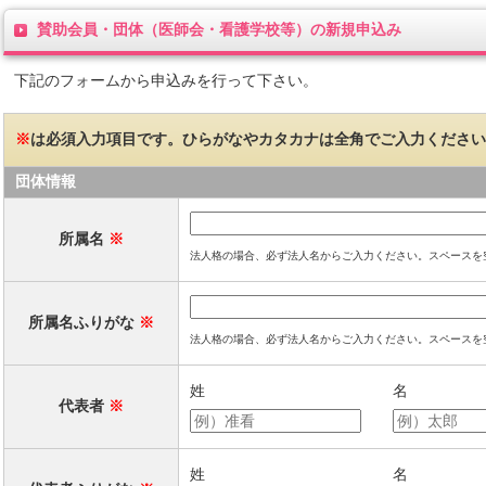
賛助会員・団体（医師会・看護学校等）の新規申込み
下記のフォームから申込みを行って下さい。
※
は必須入力項目です。ひらがなやカタカナは全角でご入力ください
団体情報
所属名
※
法人格の場合、必ず法人名からご入力ください。スペースを
所属名ふりがな
※
法人格の場合、必ず法人名からご入力ください。スペースを
姓
名
代表者
※
姓
名