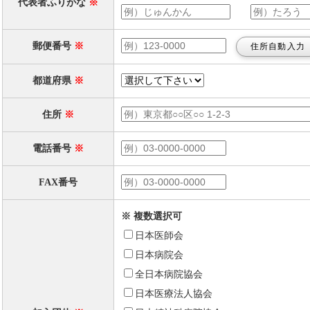
代表者ふりがな
※
郵便番号
※
都道府県
※
住所
※
電話番号
※
FAX番号
※ 複数選択可
日本医師会
日本病院会
全日本病院協会
日本医療法人協会