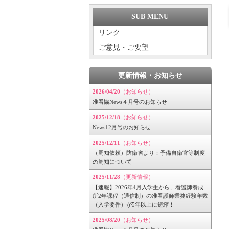
SUB MENU
リンク
ご意見・ご要望
更新情報・お知らせ
2026/04/20
（お知らせ）
准看協News４月号のお知らせ
2025/12/18
（お知らせ）
News12月号のお知らせ
2025/12/11
（お知らせ）
（周知依頼）防衛省より：予備自衛官等制度
の周知について
2025/11/28
（更新情報）
【速報】2026年4月入学生から、看護師養成
所2年課程（通信制）の准看護師業務経験年数
（入学要件）が5年以上に短縮！
2025/08/20
（お知らせ）