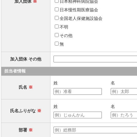
加入団体
※
日本精神科病院協会
日本慢性期医療協会
全国老人保健施設協会
不明
その他
無
加入団体 その他
担当者情報
姓
名
氏名
※
姓
名
氏名ふりがな
※
部署
※