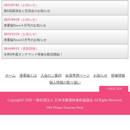
2025/07/02
（お知らせ）
第6回講演会と交流会のお知らせ
2025/04/28
（お知らせ）
准看協News４月号のお知らせ
2024/12/24
（お知らせ）
准看協News12月号のお知らせ
2024/09/11
（更新情報）
令和6年度オンデマンド研修を配信開始！
ホーム
准看協とは
入会のご案内
会員専用ページ
お知らせ
研修情報
個人情報の取り扱い
↑ PAGE TOP
Copyright© 2026
一般社団法人 日本准看護師連絡協議会
All Rights Reserved.
Web Design:Template-Party