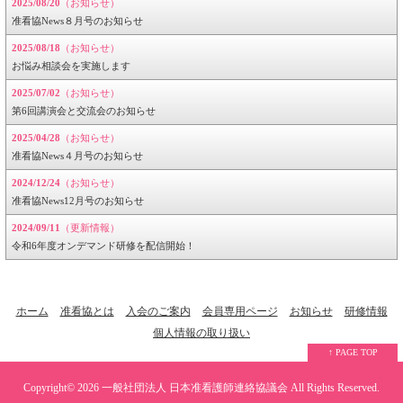
2025/08/20
（お知らせ）
准看協News８月号のお知らせ
2025/08/18
（お知らせ）
お悩み相談会を実施します
2025/07/02
（お知らせ）
第6回講演会と交流会のお知らせ
2025/04/28
（お知らせ）
准看協News４月号のお知らせ
2024/12/24
（お知らせ）
准看協News12月号のお知らせ
2024/09/11
（更新情報）
令和6年度オンデマンド研修を配信開始！
ホーム
准看協とは
入会のご案内
会員専用ページ
お知らせ
研修情報
個人情報の取り扱い
↑ PAGE TOP
Copyright© 2026
一般社団法人 日本准看護師連絡協議会
All Rights Reserved.