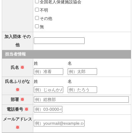
全国老人保健施設協会
不明
その他
無
加入団体 その
他
担当者情報
姓
名
氏名
※
氏名ふりがな
姓
名
※
部署
※
電話番号
※
メールアドレス
※